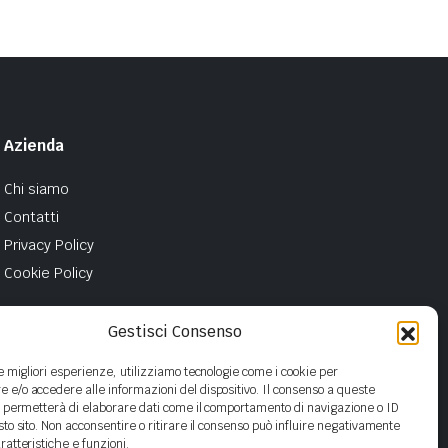
Azienda
Chi siamo
Contatti
Privacy Policy
Cookie Policy
Gestisci Consenso
le migliori esperienze, utilizziamo tecnologie come i cookie per
e/o accedere alle informazioni del dispositivo. Il consenso a queste
i permetterà di elaborare dati come il comportamento di navigazione o ID
sto sito. Non acconsentire o ritirare il consenso può influire negativamente
ratteristiche e funzioni.