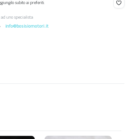
iungilo subito ai preferiti.
ad uno specialista
8
info@bosisiomotori.it