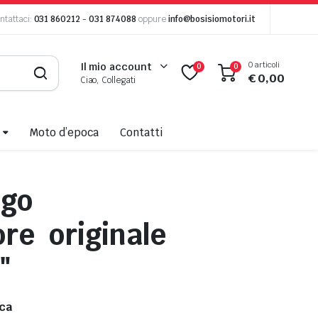
ntattaci:
031 860212
-
031 874088
oppure
info@bosisiomotori.it
0 articoli
Il mio account
0
0
€
0,00
Ciao, Collegati
Moto d’epoca
Contatti
ngo
iore
originale
"
ca