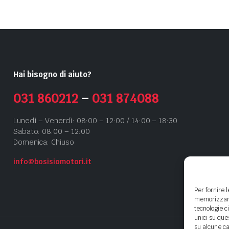
Hai bisogno di aiuto?
031 860212
–
031 874088
Lunedì – Venerdì: 08:00 – 12:00 / 14:00 – 18:30
Sabato: 08:00 – 12:00
Domenica: Chiuso
info@bosisiomotori.it
Per fornire 
memorizzare 
tecnologie c
unici su que
su alcune ca