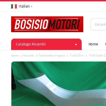
Italian
▼
Catalogo Ricambi
Home
Home
Ricambi
Fanticmotor d'epoca
Trial 125 cc
Trial Coach 