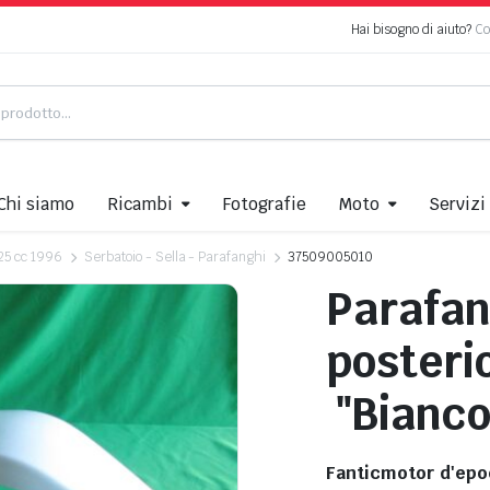
Hai bisogno di aiuto?
Co
Chi siamo
Ricambi
Fotografie
Moto
Servizi
125 cc 1996
Serbatoio - Sella - Parafanghi
37509005010
Parafa
poster
"Bianco
Fanticmotor d'epo