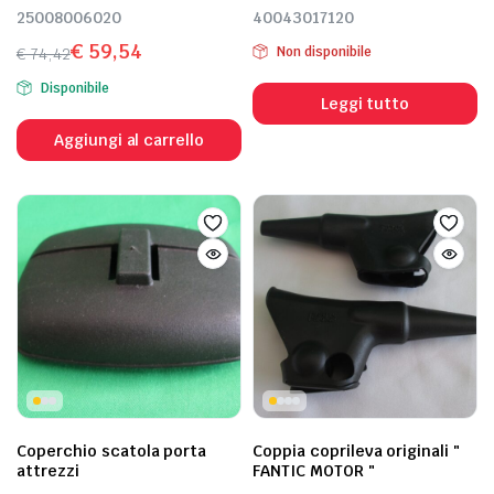
25008006020
40043017120
€
59,54
€
74,42
Non disponibile
Il
Il
Disponibile
prezzo
prezzo
Leggi tutto
originale
attuale
Aggiungi al carrello
era:
è:
€ 74,42.
€ 59,54.
Coperchio scatola porta
Coppia coprileva originali "
attrezzi
FANTIC MOTOR "