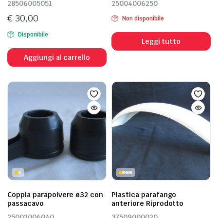
28506005051
25004006250
€
30,00
Non disponibile
Disponibile
Leggi tutto
Aggiungi al carrello
Coppia parapolvere ø32 con
Plastica parafango
passacavo
anteriore Riprodotto
25002006040
37509000020