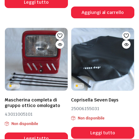
Leggi tutto
Aggiungi al carrello
Mascherina completa di
Coprisella Seven Days
gruppo ottico omologato
25006155031
43011005101
Non disponibile
Non disponibile
Leggi tutto
Leggi tutto