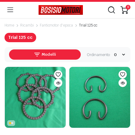
0
Home
Ricambi
Fanticmotor d'epoca
Trial 125 cc
Trial 125 cc
Modelli
Ordinamento: