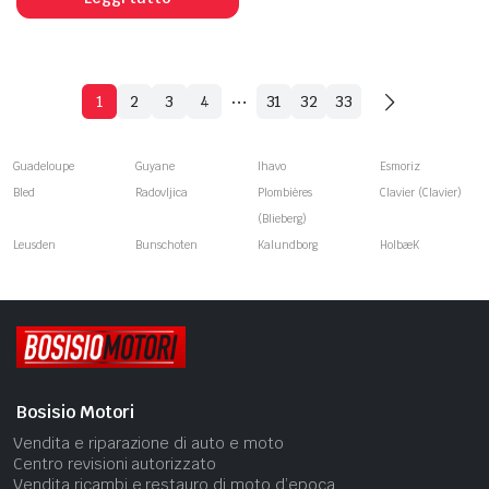
…
1
2
3
4
31
32
33
Guadeloupe
Guyane
Ihavo
Esmoriz
Bled
Radovljica
Plombières
Clavier (Clavier)
(Blieberg)
Leusden
Bunschoten
Kalundborg
HolbæK
Bosisio Motori
Vendita e riparazione di auto e moto
Centro revisioni autorizzato
Vendita ricambi e restauro di moto d’epoca