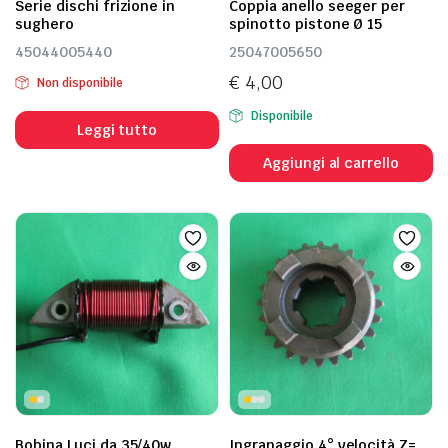
Serie dischi frizione in
Coppia anello seeger per
sughero
spinotto pistone Ø 15
45044005440
25047005650
€
4,00
Non disponibile
Disponibile
Leggi tutto
ezzo
ezzo
Aggiungi al carrello
n
x
Bobina Luci da 35/40w
Ingranaggio 4° velocità Z=