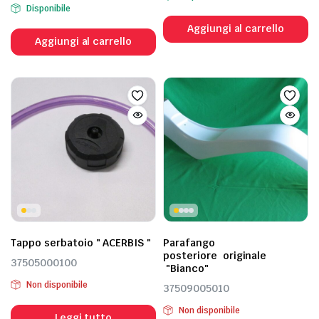
Disponibile
Aggiungi al carrello
Aggiungi al carrello
Tappo serbatoio " ACERBIS "
Parafango
posteriore originale
37505000100
"Bianco"
Non disponibile
37509005010
Non disponibile
Leggi tutto