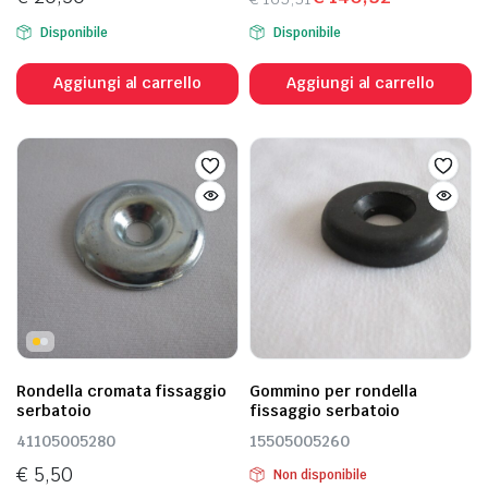
Il
Il
Disponibile
Disponibile
prezzo
prezzo
originale
attuale
Aggiungi al carrello
Aggiungi al carrello
era:
è:
€ 165,31.
€ 140,52.
Rondella cromata fissaggio
Gommino per rondella
serbatoio
fissaggio serbatoio
41105005280
15505005260
€
5,50
Non disponibile