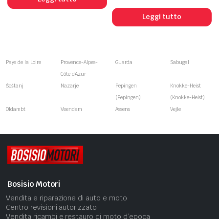
Leggi tutto
Pays de la Loire
Provence-Alpes-
Guarda
Sabugal
Côte dAzur
Šoštanj
Nazarje
Pepingen
Knokke-Heist
(Pepingen)
(Knokke-Heist)
Oldambt
Veendam
Assens
Vejle
Bosisio Motori
Vendita e riparazione di auto e moto
Centro revisioni autorizzato
Vendita ricambi e restauro di moto d’epoca