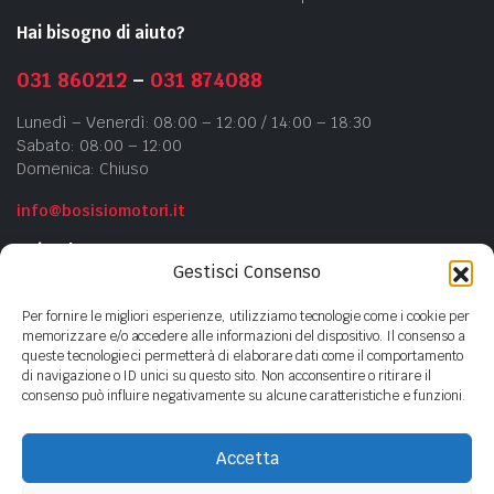
Hai bisogno di aiuto?
031 860212
–
031 874088
Lunedì – Venerdì: 08:00 – 12:00 / 14:00 – 18:30
Sabato: 08:00 – 12:00
Domenica: Chiuso
info@bosisiomotori.it
Azienda
Gestisci Consenso
Chi siamo
Per fornire le migliori esperienze, utilizziamo tecnologie come i cookie per
Contatti
memorizzare e/o accedere alle informazioni del dispositivo. Il consenso a
queste tecnologie ci permetterà di elaborare dati come il comportamento
Privacy Policy
di navigazione o ID unici su questo sito. Non acconsentire o ritirare il
Cookie Policy
consenso può influire negativamente su alcune caratteristiche e funzioni.
Accetta
Copyright ©
2023
- BOSISIO MOTORI s.n.c di Bosisio F.lli - P.Iva