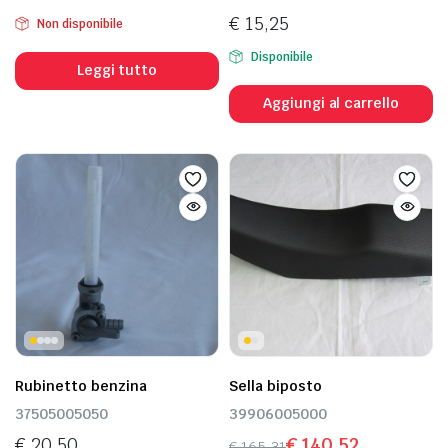
€
15,25
Non disponibile
Disponibile
Leggi tutto
Aggiungi al carrello
Rubinetto benzina
Sella biposto
37505005050
39906005000
€
20,50
€
140,52
€
165,31