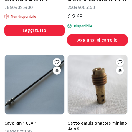
26604025400
25044005150
€
2,68
Non disponibile
Disponibile
Leggi tutto
Aggiungi al carrello
Cavo km " CEV "
Getto emulsionatore minimo
da 48
26616005150