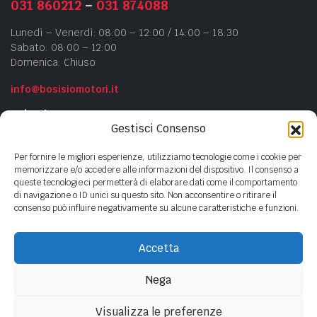
031 860212
–
031 874088
Lunedì – Venerdì: 08:00 – 12:00 / 14:00 – 18:30
Sabato: 08:00 – 12:00
Domenica: Chiuso
info@bosisiomotori.it
Azienda
Gestisci Consenso
Chi siamo
Per fornire le migliori esperienze, utilizziamo tecnologie come i cookie per
Contatti
memorizzare e/o accedere alle informazioni del dispositivo. Il consenso a
queste tecnologie ci permetterà di elaborare dati come il comportamento
Privacy Policy
di navigazione o ID unici su questo sito. Non acconsentire o ritirare il
Cookie Policy
consenso può influire negativamente su alcune caratteristiche e funzioni.
Accetta
Copyright ©
2023
- BOSISIO MOTORI s.n.c di Bosisio F.lli - P.Iva
01440380135
Nega
Visualizza le preferenze