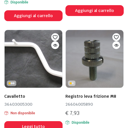
Disponibile
Aggiungi al carrello
Aggiungi al carrello
Cavalletto
Registro leva frizione M8
36403005300
26604005890
€
7,93
Non disponibile
Disponibile
Leggi tutto