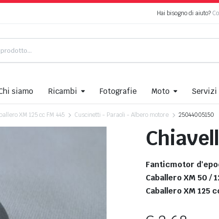
Hai bisogno di aiuto?
Co
Chi siamo
Ricambi
Fotografie
Moto
Servizi
ballero XM 125 cc FM 445
Cuscinetti - Paraoli - Albero motore
25044005150
Chiavell
Fanticmotor d'epo
Caballero XM 50 / 1
Caballero XM 125 c