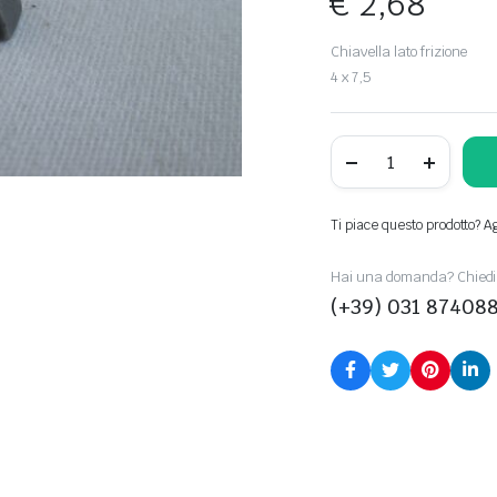
€
2,68
Chiavella lato frizione
4 x 7,5
25044005150
quantity
Ti piace questo prodotto? Agg
Hai una domanda? Chiedi 
(+39) 031 87408