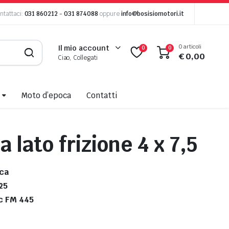
ntattaci:
031 860212
-
031 874088
oppure
info@bosisiomotori.it
0 articoli
Il mio account
0
0
€
0,00
Ciao, Collegati
Moto d’epoca
Contatti
a lato frizione 4 x 7,5
ca
25
c FM 445