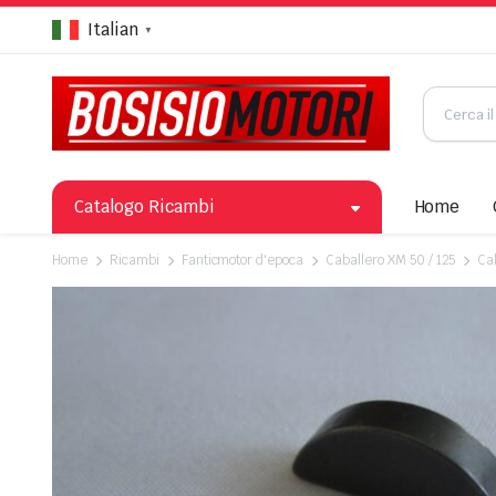
Italian
▼
Catalogo Ricambi
Home
Home
Ricambi
Fanticmotor d'epoca
Caballero XM 50 / 125
Ca