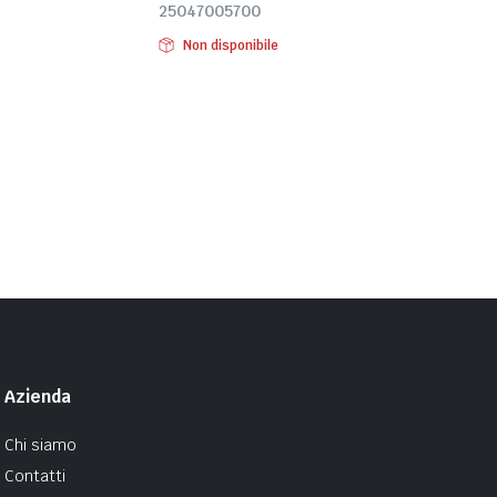
25047005700
Non disponibile
Azienda
Chi siamo
Contatti