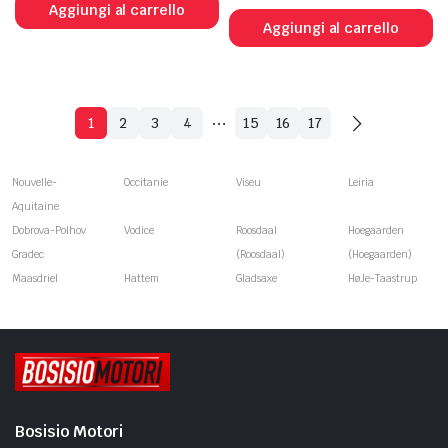
Aggiungi al carrello
Aggiungi al carrello
…
1
2
3
4
15
16
17
Nouvelle-
Occitanie
Viseu
Leiria
Aquitaine
Dobrova-Polhov
Vodice
Roosdaal
Hoegaarden
Gradec
(Roosdaal)
(Hoegaarden)
Maasdriel
Hattem
Gladsaxe
HøJe-Taastrup
Bosisio Motori