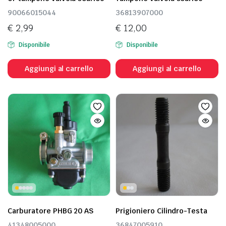
90066015044
36813907000
€
2,99
€
12,00
Disponibile
Disponibile
Aggiungi al carrello
Aggiungi al carrello
Carburatore PHBG 20 AS
Prigioniero Cilindro-Testa
41348005000
36847005910