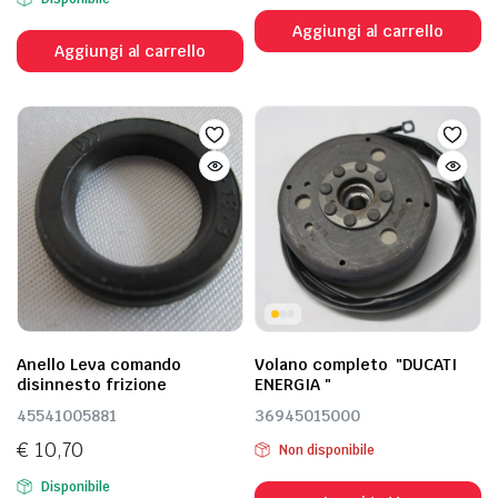
prezzo
prezzo
Aggiungi al carrello
originale
attuale
Aggiungi al carrello
era:
è:
€ 598,97.
€ 419,28.
Anello Leva comando
Volano completo "DUCATI
disinnesto frizione
ENERGIA "
45541005881
36945015000
€
10,70
Non disponibile
Disponibile