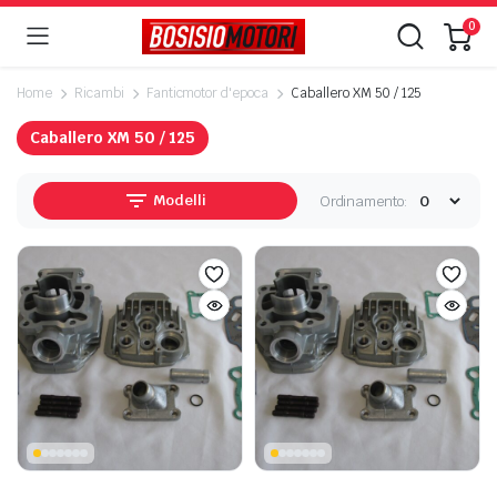
0
Home
Ricambi
Fanticmotor d'epoca
Caballero XM 50 / 125
Caballero XM 50 / 125
Modelli
Ordinamento:
ezzo
ezzo
n
x