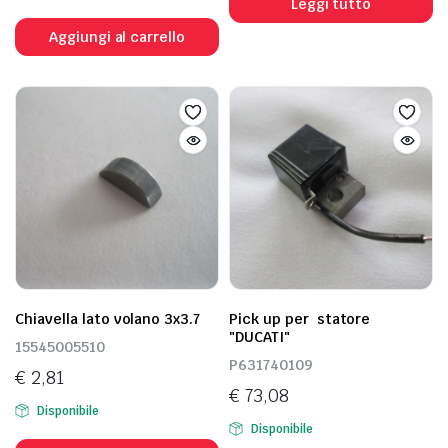
Leggi tutto
Aggiungi al carrello
Chiavella lato volano 3x3.7
Pick up per statore
"DUCATI"
15545005510
P631740109
€
2,81
€
73,08
Disponibile
Disponibile