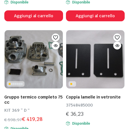
Disponibile
Disponibile
Aggiungi al carrello
Aggiungi al carrello
Gruppo termico completo 75
Coppia lamelle in vetronite
cc
37548485000
KIT 369 ” D “
€
36,23
€
419,28
€
598,97
Disponibile
Il
Il
Disponibile