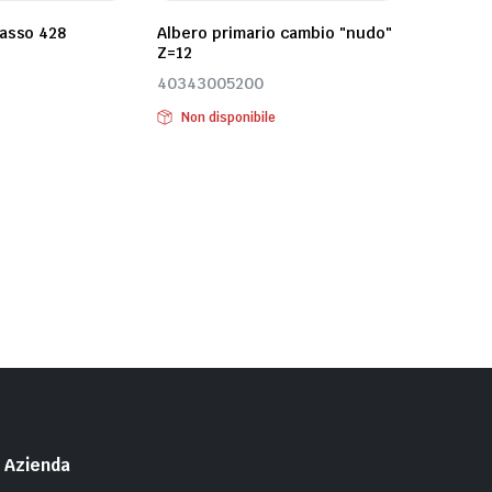
passo 428
Albero primario cambio "nudo"
Z=12
40343005200
Non disponibile
Azienda