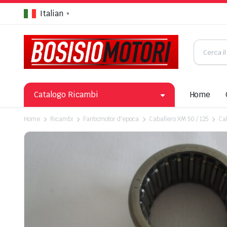
Italian
▼
Catalogo Ricambi
Home
Home
Ricambi
Fanticmotor d'epoca
Caballero XM 50 / 125
Ca