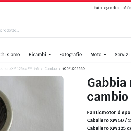
Hai bisogno di aiuto?
Co
Chi siamo
Ricambi
Fotografie
Moto
Servizi
ballero XM 125 cc FM 445
Cambio
40041005650
Gabbia r
cambio
Fanticmotor d'epo
Caballero XM 50 / 1
Caballero XM 125 c