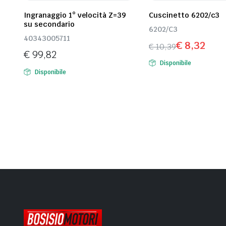
Ingranaggio 1° velocità Z=39
Cuscinetto 6202/c3
su secondario
6202/C3
40343005711
€
8,32
€
10,39
€
99,82
Il
Il
Disponibile
prezzo
prezzo
Disponibile
originale
attuale
era:
è:
€ 10,39.
€ 8,32.