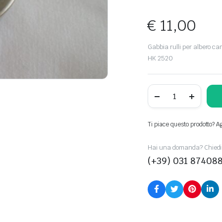
€
11,00
Gabbia rulli per albero ca
HK 2520
40041005650
quantity
Ti piace questo prodotto? Agg
Hai una domanda? Chiedi 
(+39) 031 87408