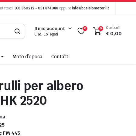
ntattaci:
031 860212
-
031 874088
oppure
info@bosisiomotori.it
0 articoli
Il mio account
0
0
€
0,00
Ciao, Collegati
Moto d’epoca
Contatti
ulli per albero
 HK 2520
ca
25
c FM 445