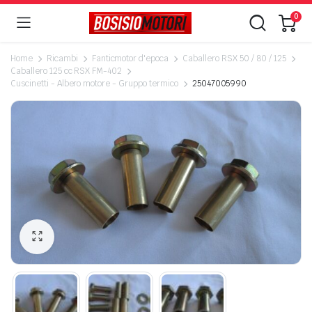
0
Home
Ricambi
Fanticmotor d'epoca
Caballero RSX 50 / 80 / 125
Caballero 125 cc RSX FM-402
Cuscinetti - Albero motore - Gruppo termico
25047005990