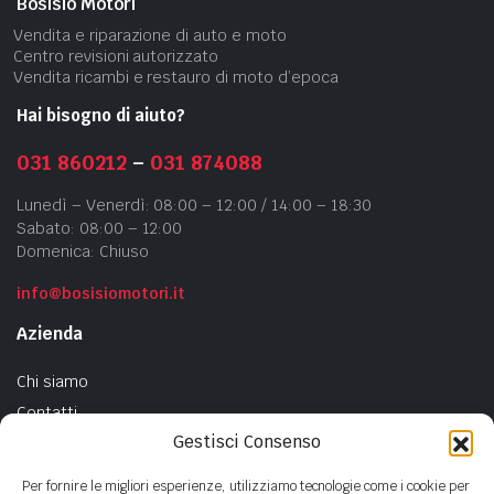
Bosisio Motori
Vendita e riparazione di auto e moto
Centro revisioni autorizzato
Vendita ricambi e restauro di moto d’epoca
Hai bisogno di aiuto?
031 860212
–
031 874088
Lunedì – Venerdì: 08:00 – 12:00 / 14:00 – 18:30
Sabato: 08:00 – 12:00
Domenica: Chiuso
info@bosisiomotori.it
Azienda
Chi siamo
Contatti
Gestisci Consenso
Privacy Policy
Cookie Policy
Per fornire le migliori esperienze, utilizziamo tecnologie come i cookie per