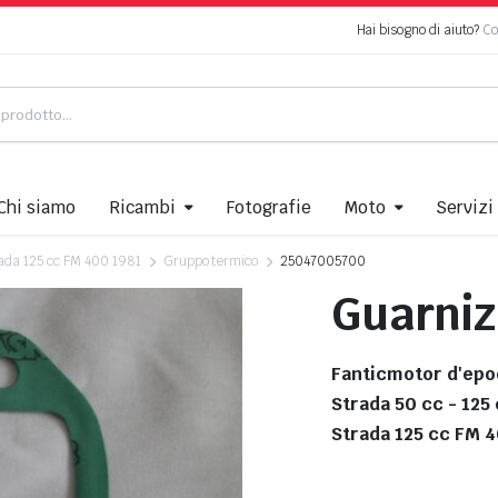
Hai bisogno di aiuto?
Co
Chi siamo
Ricambi
Fotografie
Moto
Servizi
ada 125 cc FM 400 1981
Gruppo termico
25047005700
Guarniz
Fanticmotor d'epo
Strada 50 cc - 125
Strada 125 cc FM 