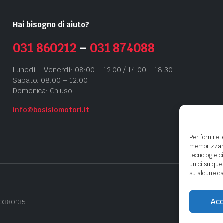
Hai bisogno di aiuto?
031 860212
–
031 874088
Lunedì – Venerdì: 08:00 – 12:00 / 14:00 – 18:30
Sabato: 08:00 – 12:00
Domenica: Chiuso
info@bosisiomotori.it
Per fornire 
memorizzare 
tecnologie c
unici su que
su alcune ca
Acc
440380135