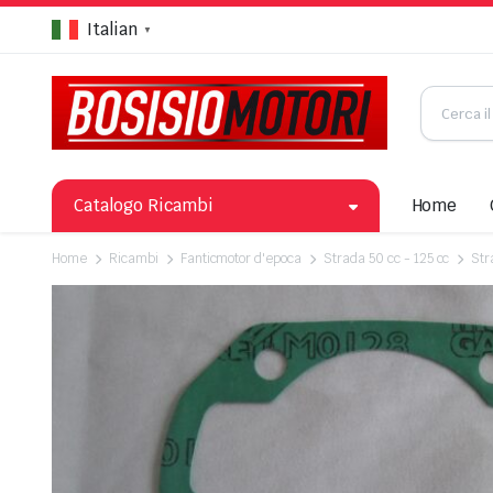
Italian
▼
Catalogo Ricambi
Home
Home
Ricambi
Fanticmotor d'epoca
Strada 50 cc - 125 cc
Str