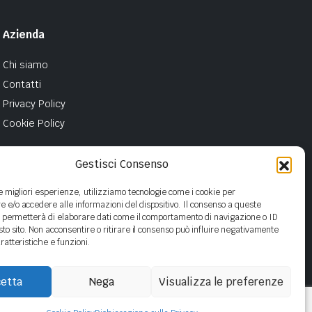
Azienda
Chi siamo
Contatti
Privacy Policy
Cookie Policy
Gestisci Consenso
le migliori esperienze, utilizziamo tecnologie come i cookie per
e/o accedere alle informazioni del dispositivo. Il consenso a queste
i permetterà di elaborare dati come il comportamento di navigazione o ID
sto sito. Non acconsentire o ritirare il consenso può influire negativamente
ratteristiche e funzioni.
etta
Nega
Visualizza le preferenze