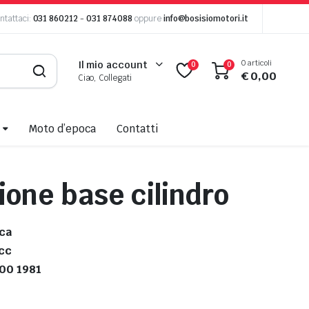
ntattaci:
031 860212
-
031 874088
oppure
info@bosisiomotori.it
0 articoli
Il mio account
0
0
€
0,00
Ciao, Collegati
Moto d’epoca
Contatti
ione base cilindro
ca
 cc
400 1981