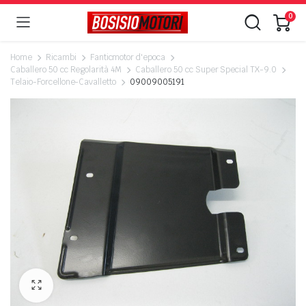
0
Home
Ricambi
Fanticmotor d'epoca
Caballero 50 cc Regolarità 4M
Caballero 50 cc Super Special TX-9.0
Telaio-Forcellone-Cavalletto
09009005191