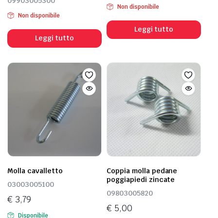
09903005300
Non disponibile
Non disponibile
Leggi tutto
Leggi tutto
Molla cavalletto
Coppia molla pedane
poggiapiedi zincate
03003005100
09803005820
€
3,79
€
5,00
Disponibile