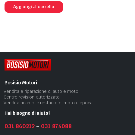
Aggiungi al carrello
Bosisio Motori
Vendita e riparazione di auto e moto
Centro revisioni autorizzato
Vendita ricambi e restauro di moto d’epoca
Hai bisogno di aiuto?
031 860212
–
031 874088