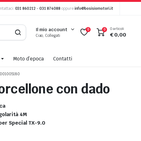
ntattaci:
031 860212
-
031 874088
oppure
info@bosisiomotori.it
0 articoli
Il mio account
0
0
€
0,00
Ciao, Collegati
Moto d’epoca
Contatti
001005180
orcellone con dado
ca
golarità 4M
per Special TX-9.0