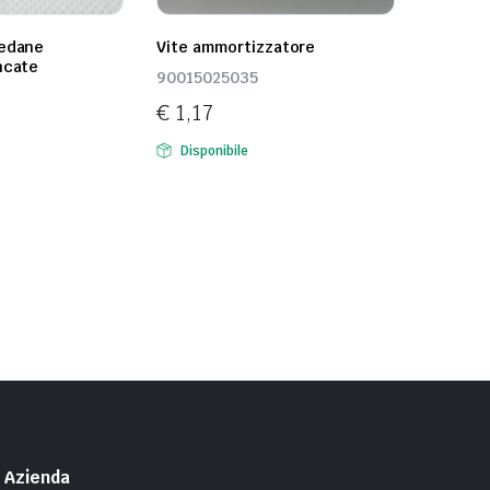
pedane
Vite ammortizzatore
ncate
90015025035
€
1,17
Disponibile
Azienda