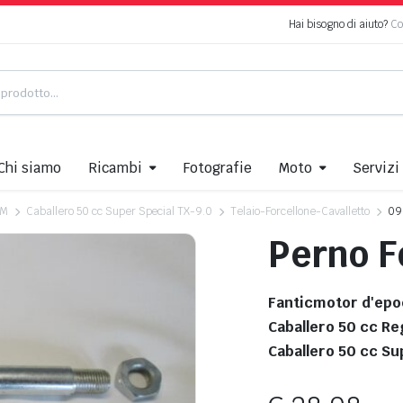
Hai bisogno di aiuto?
Co
Chi siamo
Ricambi
Fotografie
Moto
Servizi
4M
Caballero 50 cc Super Special TX-9.0
Telaio-Forcellone-Cavalletto
09
Perno F
Fanticmotor d'epo
Caballero 50 cc Re
Caballero 50 cc Su