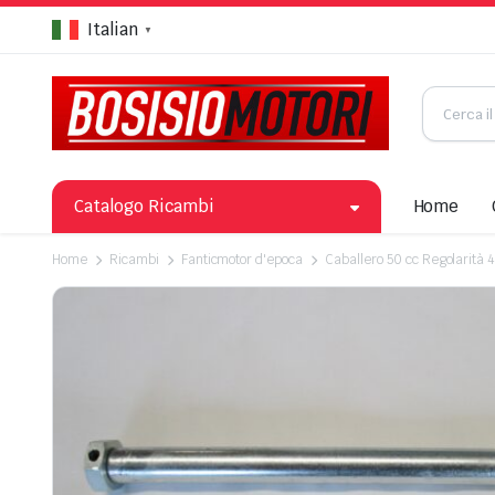
Italian
▼
Catalogo Ricambi
Home
Home
Ricambi
Fanticmotor d'epoca
Caballero 50 cc Regolarità 