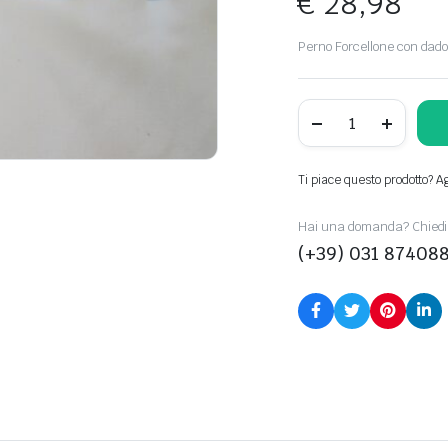
€
28,98
Perno Forcellone con dad
09001005180
quantity
Ti piace questo prodotto? Agg
Hai una domanda? Chiedi 
(+39) 031 87408