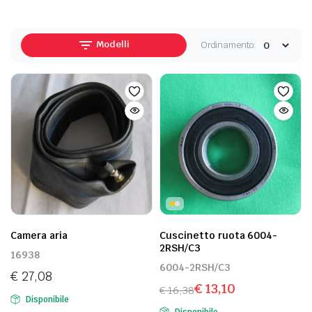
Modelli
Ordinamento:
Camera aria
Cuscinetto ruota 6004-
2RSH/C3
16938
6004-2RSH/C3
€
27,08
€
13,10
€
16,38
Disponibile
Il
Il
Disponibile