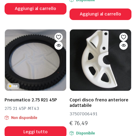
prezzo
prezzo
Aggiungi al carrello
originale
attuale
Aggiungi al carrello
era:
è:
€ 16,38.
€ 13,10.
Pneumatico 2.75 R21 45P
Copri disco freno anteriore
adattabile
275 21 45P MT43
37507006491
Non disponibile
€
76,49
Leggi tutto
Disponibile