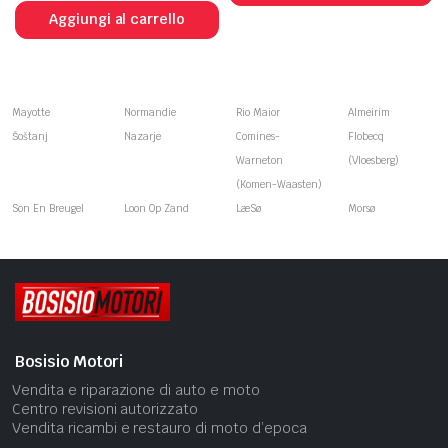
Aggiungi al carrello
Mayotte
Normandie
Rio Maior
Almeirim
Šoštanj
Nazarje
Comines-
Flobecq
Warneton
(Vloesberg)
(Komen-Waasten)
Son En Breugel
Loon Op Zand
LæSø
Morsø
Bosisio Motori
Vendita e riparazione di auto e moto
Centro revisioni autorizzato
Vendita ricambi e restauro di moto d’epoca