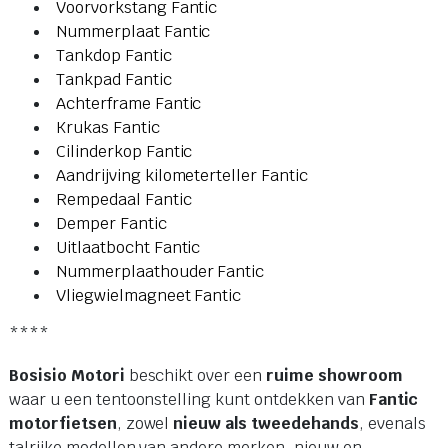
Voorvorkstang Fantic
Nummerplaat Fantic
Tankdop Fantic
Tankpad Fantic
Achterframe Fantic
Krukas Fantic
Cilinderkop Fantic
Aandrijving kilometerteller Fantic
Rempedaal Fantic
Demper Fantic
Uitlaatbocht Fantic
Nummerplaathouder Fantic
Vliegwielmagneet Fantic
****
Bosisio Motori
beschikt over een
ruime showroom
waar u een tentoonstelling kunt ontdekken van
Fantic
motorfietsen
, zowel
nieuw als tweedehands
, evenals
talrijke modellen van andere merken, nieuw en