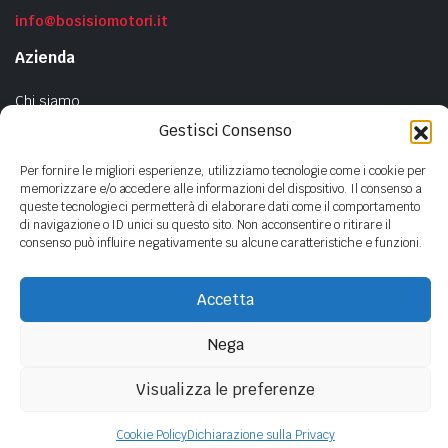
info@bosisiomotori.it
Azienda
Chi siamo
Contatti
Gestisci Consenso
Privacy Policy
Per fornire le migliori esperienze, utilizziamo tecnologie come i cookie per
Cookie Policy
memorizzare e/o accedere alle informazioni del dispositivo. Il consenso a
queste tecnologie ci permetterà di elaborare dati come il comportamento
di navigazione o ID unici su questo sito. Non acconsentire o ritirare il
consenso può influire negativamente su alcune caratteristiche e funzioni.
Copyright ©
2023
- BOSISIO MOTORI s.n.c di Bosisio F.lli - P.Iva
01440380135
Accetta
Nega
Visualizza le preferenze
Cookie Policy
Dichiarazione sulla Privacy
NEGOZIO
CERCA
PREFERITI
ACCOUNT
CATEGORIE