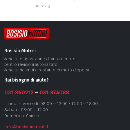
Heuvelrug
Bosisio Motori
Vendita e riparazione di auto e moto
Centro revisioni autorizzato
Vendita ricambi e restauro di moto d’epoca
Hai bisogno di aiuto?
031 860212
–
031 874088
Lunedì – Venerdì: 08:00 – 12:00 / 14:00 – 18:30
Sabato: 08:00 – 12:00
Domenica: Chiuso
info@bosisiomotori.it