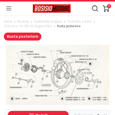
0
Home
Ricambi
Fanticmotor d'epoca
Trial 50cc e 80cc
Trial 50 cc TX 330.01 Giugno 1982
Ruota posteriore
Ruota posteriore
ezzo
ezzo
n
x