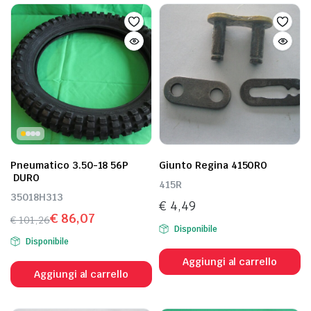
Pneumatico 3.50-18 56P
Giunto Regina 415ORO
DURO
415R
35018H313
€
4,49
€
86,07
€
101,26
Disponibile
Il
Il
Disponibile
prezzo
prezzo
Aggiungi al carrello
originale
attuale
Aggiungi al carrello
era:
è:
€ 101,26.
€ 86,07.