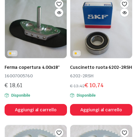
Ferma copertura 4.00x18''
Cuscinetto ruota 6202-2RSH
16007005760
6202-2RSH
€
18,61
€
10,74
€
13,42
Il
Il
Disponibile
Disponibile
prezzo
prezzo
originale
attuale
Aggiungi al carrello
Aggiungi al carrello
era:
è:
€ 13,42.
€ 10,74.