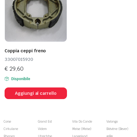
Coppia ceppi freno
33007015920
€
29,60
Disponibile
Aggiungi al carrello
Corse
Grand Est
Vila Do Conde
Valongo
Cirkulane
Videm
Meise (Meise)
Biévène (Bever)
Rhenen
Utrechtse
Langeland
æRø