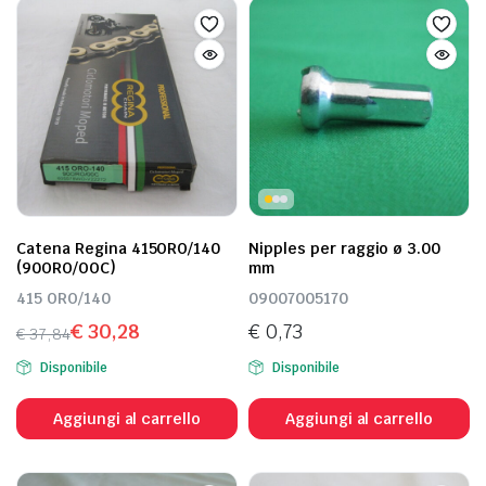
Catena Regina 415ORO/140
Nipples per raggio ø 3.00
(90ORO/OOC)
mm
415 ORO/140
09007005170
€
30,28
€
0,73
€
37,84
Il
Il
Disponibile
Disponibile
prezzo
prezzo
originale
attuale
Aggiungi al carrello
Aggiungi al carrello
era:
è:
€ 37,84.
€ 30,28.