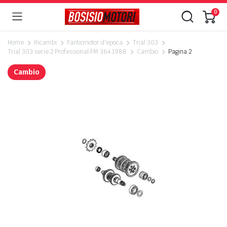
0
Home
Ricambi
Fanticmotor d'epoca
Trial 303
Trial 303 serie 2 Professional FM 364 1988
Cambio
Pagina 2
Cambio
ezzo
ezzo
n
x