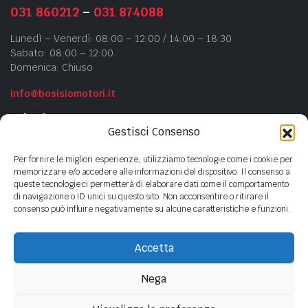
031 860212
–
031 874088
Lunedì – Venerdì: 08:00 – 12:00 / 14:00 – 18:30
Sabato: 08:00 – 12:00
Domenica: Chiuso
info@bosisiomotori.it
Azienda
Gestisci Consenso
Chi siamo
Per fornire le migliori esperienze, utilizziamo tecnologie come i cookie per
Contatti
memorizzare e/o accedere alle informazioni del dispositivo. Il consenso a
queste tecnologie ci permetterà di elaborare dati come il comportamento
Privacy Policy
di navigazione o ID unici su questo sito. Non acconsentire o ritirare il
Cookie Policy
consenso può influire negativamente su alcune caratteristiche e funzioni.
Accetta
Copyright ©
2023
- BOSISIO MOTORI s.n.c di Bosisio F.lli - P.Iva
01440380135
Nega