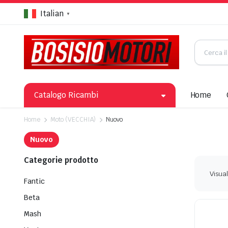
Italian
▼
Catalogo Ricambi
Home
Home
Moto (VECCHIA)
Nuovo
Nuovo
Categorie prodotto
Visual
Fantic
Beta
Mash