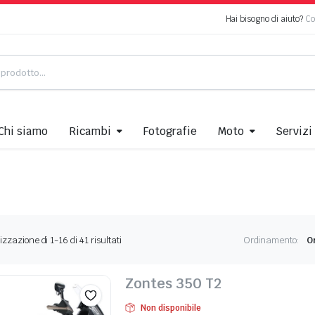
Hai bisogno di aiuto?
Co
Chi siamo
Ricambi
Fotografie
Moto
Servizi
Ordina
izzazione di 1-16 di 41 risultati
Ordinamento:
in
base
al
Zontes 350 T2
più
recente
Non disponibile