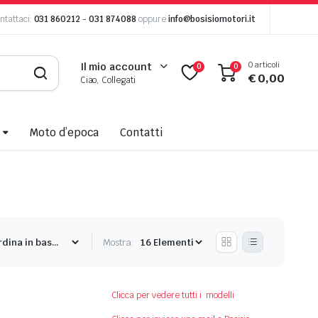
ntattaci:
031 860212
-
031 874088
oppure
info@bosisiomotori.it
0 articoli
Il mio account
0
0
€
0,00
Ciao, Collegati
Moto d’epoca
Contatti
Mostra:
Clicca per vedere tutti i modelli