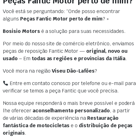
Peças Fantic Motor perto de mim?
Você está se perguntando: “Onde posso encontrar
alguns
Peças Fantic Motor perto de mim
? »
Bosisio Motors
é a solução para suas necessidades.
Por meio do nosso site de comércio eletrônico, enviamos
peças de reposição Fantic Motor —
original, novo ou
usado
– Em
todas as regiões e províncias da Itália
.
Você mora na região
Viseu Dão-Lafões
?
Entre em contato conosco por telefone ou e-mail para
verificar se temos a peça Fantic que você precisa.
Nossa equipe responderá o mais breve possível e poderá
lhe oferecer
aconselhamento personalizado
, a partir
de várias décadas de experiência na
Restauração
fantástica de motocicletas
e o
distribuição de peças
originais
.