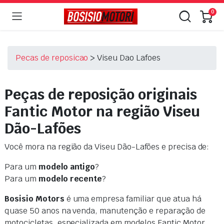
0
Pecas de reposicao
>
Viseu Dao Lafoes
Peças de reposição originais
Fantic Motor na região
Viseu
Dão-Lafões
Você mora na região da Viseu Dão-Lafões e precisa de:
Para um
modelo antigo
?
Para um
modelo recente
?
Bosisio Motors
é uma empresa familiar que atua há
quase 50 anos na venda, manutenção e reparação de
motocicletas, especializada em modelos Fantic Motor,