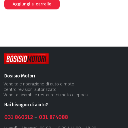
Aggiungi al carrello
Bosisio Motori
Vendita e riparazione di auto e moto
Centro revisioni autorizzato
Vendita ricambi e restauro di moto d’epoca
Hai bisogno di aiuto?
031 860212
–
031 874088