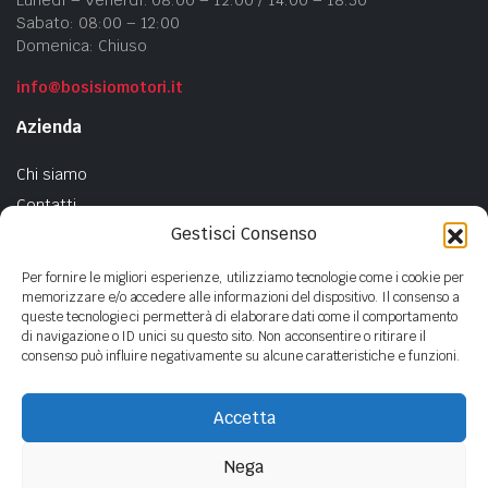
Lunedì – Venerdì: 08:00 – 12:00 / 14:00 – 18:30
Sabato: 08:00 – 12:00
Domenica: Chiuso
info@bosisiomotori.it
Azienda
Chi siamo
Contatti
Gestisci Consenso
Privacy Policy
Cookie Policy
Per fornire le migliori esperienze, utilizziamo tecnologie come i cookie per
memorizzare e/o accedere alle informazioni del dispositivo. Il consenso a
queste tecnologie ci permetterà di elaborare dati come il comportamento
di navigazione o ID unici su questo sito. Non acconsentire o ritirare il
consenso può influire negativamente su alcune caratteristiche e funzioni.
Copyright ©
2023
- BOSISIO MOTORI s.n.c di Bosisio F.lli - P.Iva
01440380135
Accetta
Nega