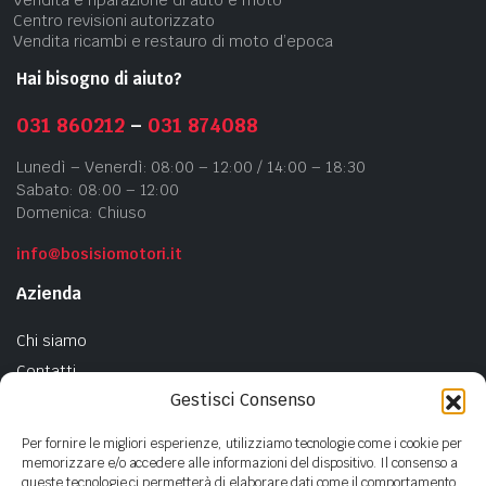
Vendita e riparazione di auto e moto
Centro revisioni autorizzato
Vendita ricambi e restauro di moto d’epoca
Hai bisogno di aiuto?
031 860212
–
031 874088
Lunedì – Venerdì: 08:00 – 12:00 / 14:00 – 18:30
Sabato: 08:00 – 12:00
Domenica: Chiuso
info@bosisiomotori.it
Azienda
Chi siamo
Contatti
Gestisci Consenso
Privacy Policy
Cookie Policy
Per fornire le migliori esperienze, utilizziamo tecnologie come i cookie per
memorizzare e/o accedere alle informazioni del dispositivo. Il consenso a
queste tecnologie ci permetterà di elaborare dati come il comportamento