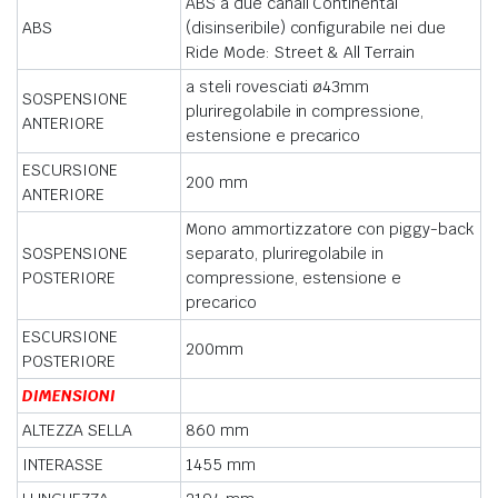
ABS a due canali Continental
ABS
(disinseribile) configurabile nei due
Ride Mode: Street & All Terrain
a steli rovesciati ø43mm
SOSPENSIONE
pluriregolabile in compressione,
ANTERIORE
estensione e precarico
ESCURSIONE
200 mm
ANTERIORE
Mono ammortizzatore con piggy-back
SOSPENSIONE
separato, pluriregolabile in
POSTERIORE
compressione, estensione e
precarico
ESCURSIONE
200mm
POSTERIORE
DIMENSIONI
ALTEZZA SELLA
860 mm
INTERASSE
1455 mm