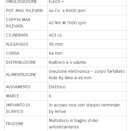
OMOLOGAZIONE
Euro5 +
POT. MAX. RILEVATA
44 CV a 8000 rpm
COPPIA MAX.
42 Nm @ 7000 rpm
RILEVATA
CILINDRATA
463 cc
ALESAGGIO
96 mm
CORSA
64 mm
DISTRIBUZIONE
Bialbero a 4 valvole
Iniezione elettronica – corpo farfallato
ALIMENTAZIONE
Ride By Wire ø 46 mm
AVVIAMENTO
Elettrico
MARCE
6
IMPIANTO DI
In acciaio inox con doppio terminale,
SCARICO
by Arrow
Multidisco in bagno d’olio
FRIZIONE
antislittamento