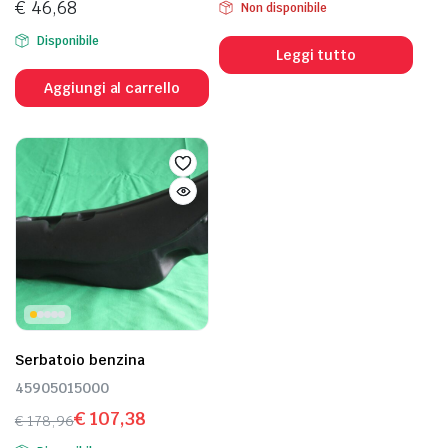
€
46,68
Non disponibile
Disponibile
Leggi tutto
Aggiungi al carrello
Serbatoio benzina
45905015000
€
107,38
€
178,96
Il
Il