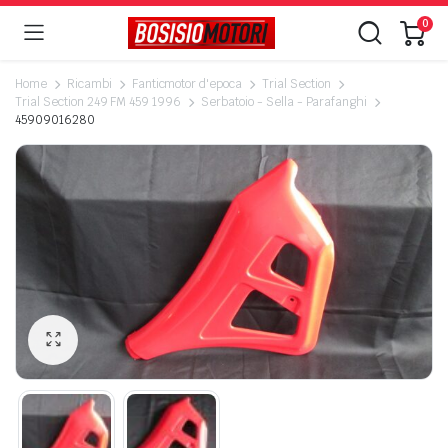
0
Home
Ricambi
Fanticmotor d'epoca
Trial Section
Trial Section 249 FM 459 1996
Serbatoio - Sella - Parafanghi
45909016280