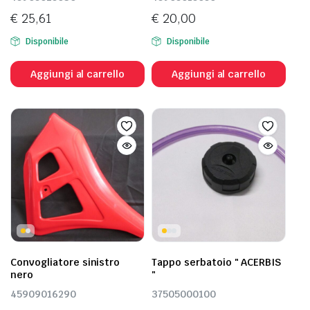
€
25,61
€
20,00
Disponibile
Disponibile
Aggiungi al carrello
Aggiungi al carrello
Convogliatore sinistro
Tappo serbatoio " ACERBIS
nero
"
45909016290
37505000100