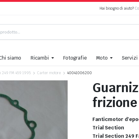
Hai bisogno di aiuto?
Co
Chi siamo
Ricambi
Fotografie
Moto
Servizi
on 249 FM 459 1995
Carter motore
40041006200
Guarniz
frizione
Fanticmotor d'epo
Trial Section
Trial Section 249 