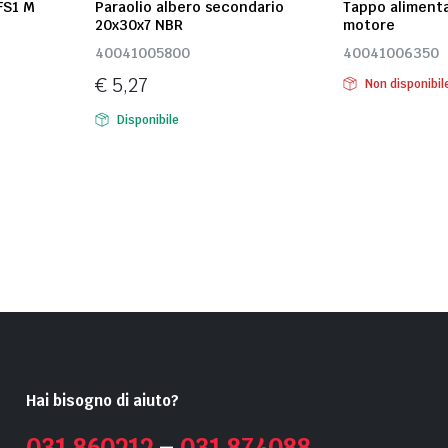
FS1 M
Paraolio albero secondario
Tappo alimenta
20x30x7 NBR
motore
40041005800
40041006350
€
5,27
Non disponibil
Disponibile
Hai bisogno di aiuto?
031 860212
–
031 874088