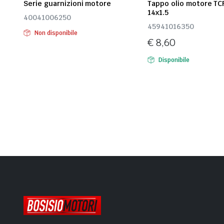
Serie guarnizioni motore
Tappo olio motore TC
14x1.5
40041006250
45941016350
Non disponibile
€
8,60
Disponibile