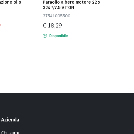
zione olio
Paraolio albero motore 22 x
32x 7/7.5 VITON
37541005500
€
18,29
e
Disponibile
Azienda
Chi siamo