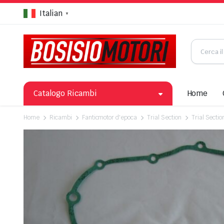
Italian
▼
Catalogo Ricambi
Home
Home
Ricambi
Fanticmotor d'epoca
Trial Section
Trial Secti