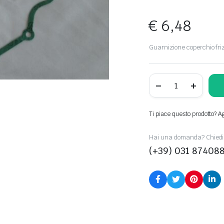
€
6,48
Guarnizione coperchio fri
40041006200
quantity
Ti piace questo prodotto? Agg
Hai una domanda? Chiedi 
(+39) 031 87408