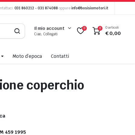
ntattaci:
031 860212
-
031 874088
oppure
info@bosisiomotori.it
0 articoli
Il mio account
0
0
€
0,00
Ciao, Collegati
Moto d’epoca
Contatti
ione coperchio
ca
FM 459 1995