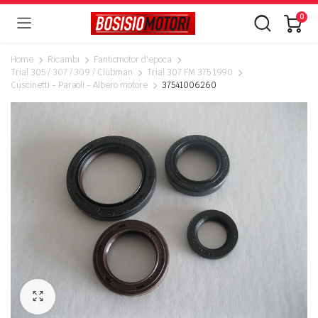
0
Home
Ricambi
Fanticmotor d'epoca
Trial 305 / 307 / 309 / Clubman
Trial 307 FM 375 1990
Cuscinetti - Paraoli - Albero motore
37541006260