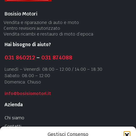
Bosisio Motori
Vendita e riparazione di auto e moto
Centro revisioni autorizzato
Vendita ricambi e restauro di moto d’epoca
Hai bisogno di aiuto?
031 860212
–
031 874088
Lunedì – Venerdì: 08:00 – 12:00 / 14:00 – 18:30
Sabato: 08:00 – 12:00
Domenica: Chiuso
info@bosisiomotori.it
Azienda
Chi siamo
Contatti
Gestisci Consenso
Privacy Policy