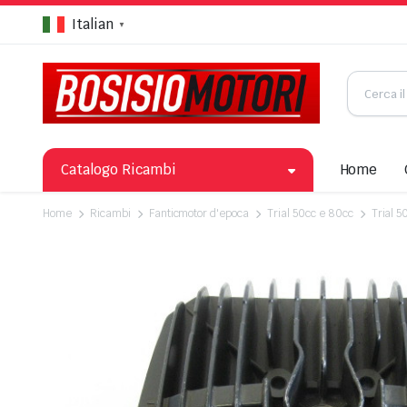
Italian
▼
Catalogo Ricambi
Home
Home
Ricambi
Fanticmotor d'epoca
Trial 50cc e 80cc
Trial 