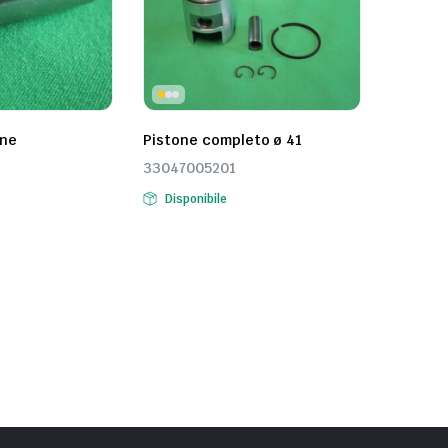
one
Pistone completo ø 41
33047005201
Disponibile