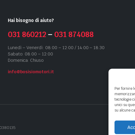
Hai bisogno di aiuto?
031 860212
–
031 874088
Lunedì – Venerdì: 08:00 – 12:00 / 14:00 – 18:30
Sabato: 08:00 – 12:00
Domenica: Chiuso
info@bosisiomotori.it
Per fornire 
memorizzare 
tecnologie c
unici su que
su alcune ca
Acc
440380135