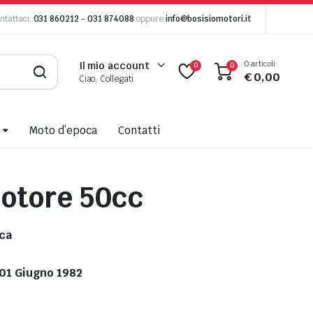
ntattaci:
031 860212
-
031 874088
oppure
info@bosisiomotori.it
0 articoli
Il mio account
0
0
€
0,00
Ciao, Collegati
Moto d’epoca
Contatti
otore 50cc
ca
.01 Giugno 1982