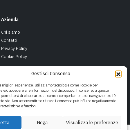
Azienda
Chi siamo
Contatti
Privacy Policy
Cookie Policy
Gestisci Consenso
le migliori esperienze, utilizziamo tecnologie come i cookie per
e/o accedere alle informazioni del dispositivo. Il consenso a queste
i permetterà di elaborare dati come il comportamento di navigazione o ID
sto sito. Non acconsentire o ritirare il consenso può influire negativamente
ratteristiche e funzioni.
etta
Nega
Visualizza le preferenze