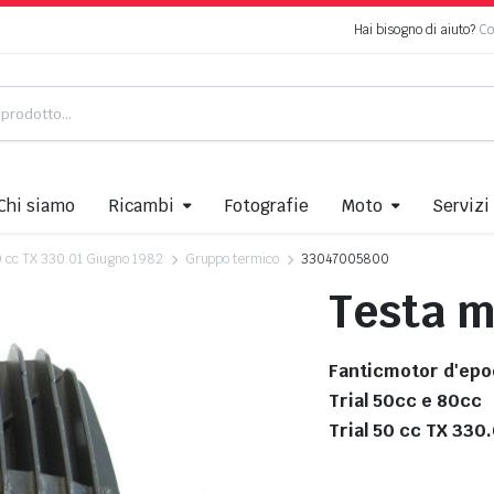
Hai bisogno di aiuto?
Co
Chi siamo
Ricambi
Fotografie
Moto
Servizi
50 cc TX 330.01 Giugno 1982
Gruppo termico
33047005800
Testa m
Fanticmotor d'epo
Trial 50cc e 80cc
Trial 50 cc TX 330