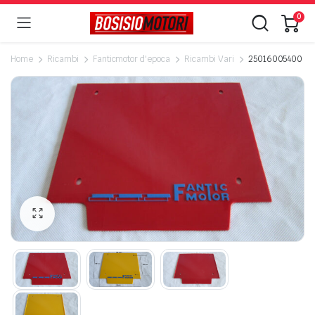
0
Home
Ricambi
Fanticmotor d'epoca
Ricambi Vari
25016005400