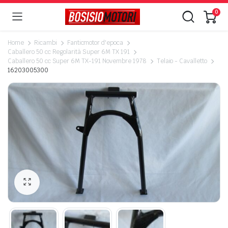
0
Home
Ricambi
Fanticmotor d'epoca
Caballero 50 cc Regolarità Super 6M TX 191
Caballero 50 cc Super 6M TX-191 Novembre 1978
Telaio - Cavalletto
16203005300