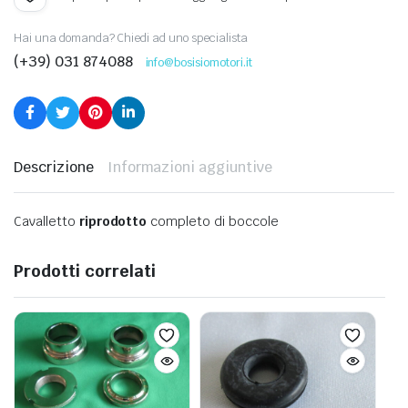
originale
attuale
Hai una domanda? Chiedi ad uno specialista
era:
è:
(+39) 031 874088
info@bosisiomotori.it
€ 89,00.
€ 62,31.
Descrizione
Informazioni aggiuntive
Cavalletto
riprodotto
completo di boccole
Prodotti correlati