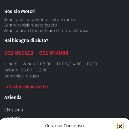
Bosisio Motori
Vendita e riparazione di auto e moto
Centro revisioni autorizzato
Vendita ricambi e restauro di moto d’epoca
Hai bisogno di aiuto?
031 860212
–
031 874088
Lunedì – Venerdì: 08:00 – 12:00 / 14:00 – 18:30
Sabato: 08:00 – 12:00
Domenica: Chiuso
info@bosisiomotori.it
Azienda
Chi siamo
Contatti
Gestisci Consenso
Privacy Policy