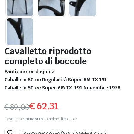
Cavalletto
riprodotto
completo di boccole
Fanticmotor d'epoca
Caballero 50 cc Regolarità Super 6M TX 191
Caballero 50 cc Super 6M TX-191 Novembre 1978
€
62,31
€
89,00
Il
Il
Cavalletto
riprodotto
completo di boccole
prezzo
prezzo
Ti piace questo prodotto? Aggiungilo subito ai preferiti.