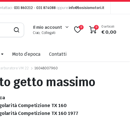
ntattaci:
031 860212
-
031 874088
oppure
info@bosisiomotori.it
0 articoli
Il mio account
0
0
€
0,00
Ciao, Collegati
Moto d’epoca
Contatti
arburatore VM 22
16048007960
to getto massimo
ca
golarità Competizione TX 160
golarità Competizione TX 160 1977