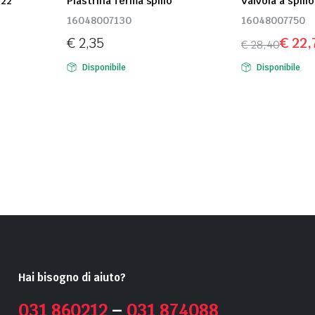
 22
Piastrina ferma spillo
Valvola a spillo
16048007130
16048007750
€
2,35
€
22,
€
28,40
Il
Il
Disponibile
Disponibile
prezzo
prezzo
originale
attuale
era:
è:
€ 28,40.
€ 22,72.
Hai bisogno di aiuto?
031 860212
–
031 874088