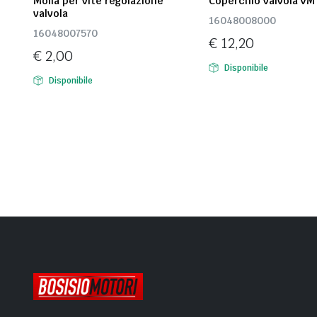
Molla per vite regolazione
Coperchio valvola VM
valvola
16048008000
16048007570
€
12,20
€
2,00
Disponibile
Disponibile