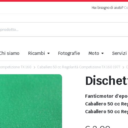
Hai bisogno di aiuto?
Co
Chi siamo
Ricambi
Fotografie
Moto
Servizi
 Competizione TX 160
Caballero 50 cc Regolarità Competizione TX 160 1977
C
Dischet
Fanticmotor d'epo
Caballero 50 cc Re
Caballero 50 cc Re