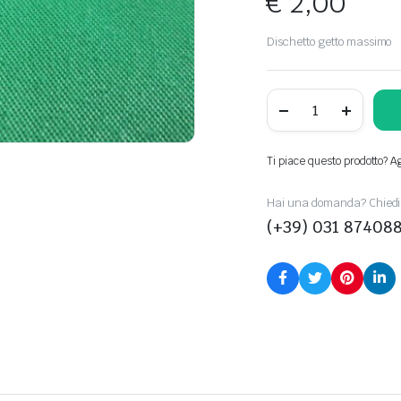
€
2,00
Dischetto getto massimo
16048007960
quantity
Ti piace questo prodotto? Agg
Hai una domanda? Chiedi 
(+39) 031 87408