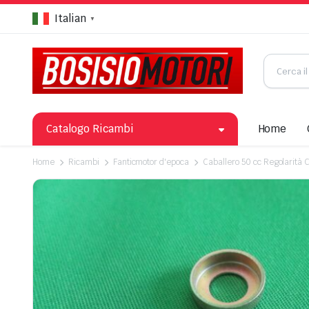
Italian
▼
Catalogo Ricambi
Home
Home
Ricambi
Fanticmotor d'epoca
Caballero 50 cc Regolarità