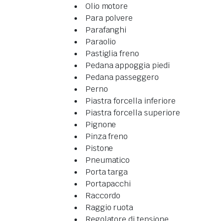
Olio motore
Para polvere
Parafanghi
Paraolio
Pastiglia freno
Pedana appoggia piedi
Pedana passeggero
Perno
Piastra forcella inferiore
Piastra forcella superiore
Pignone
Pinza freno
Pistone
Pneumatico
Porta targa
Portapacchi
Raccordo
Raggio ruota
Regolatore di tensione