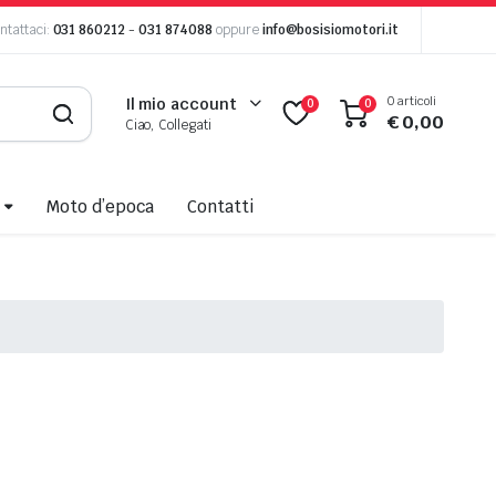
ntattaci:
031 860212
-
031 874088
oppure
info@bosisiomotori.it
0 articoli
Il mio account
0
0
€
0,00
Ciao, Collegati
Moto d’epoca
Contatti