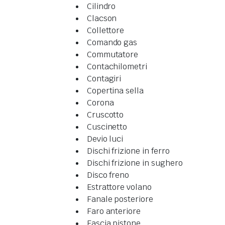
Cilindro
Clacson
Collettore
Comando gas
Commutatore
Contachilometri
Contagiri
Copertina sella
Corona
Cruscotto
Cuscinetto
Devio luci
Dischi frizione in ferro
Dischi frizione in sughero
Disco freno
Estrattore volano
Fanale posteriore
Faro anteriore
Fascia pistone