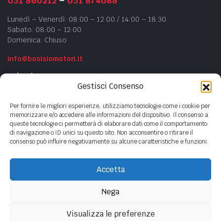
031 860212
–
031 874088
Lunedì – Venerdì: 08:00 – 12:00 / 14:00 – 18:30
Sabato: 08:00 – 12:00
Domenica: Chiuso
info@bosisiomotori.it
Azienda
Gestisci Consenso
Chi siamo
Per fornire le migliori esperienze, utilizziamo tecnologie come i cookie per
Contatti
memorizzare e/o accedere alle informazioni del dispositivo. Il consenso a
queste tecnologie ci permetterà di elaborare dati come il comportamento
Privacy Policy
di navigazione o ID unici su questo sito. Non acconsentire o ritirare il
Cookie Policy
consenso può influire negativamente su alcune caratteristiche e funzioni.
Accetta
Copyright ©
2023
- BOSISIO MOTORI s.n.c di Bosisio F.lli - P.Iva
01440380135
Nega
Visualizza le preferenze