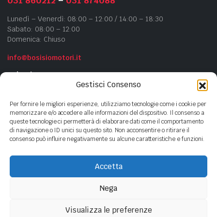
031 860212
–
031 874088
Lunedì – Venerdì: 08:00 – 12:00 / 14:00 – 18:30
Sabato: 08:00 – 12:00
Domenica: Chiuso
info@bosisiomotori.it
Azienda
Gestisci Consenso
Chi siamo
Per fornire le migliori esperienze, utilizziamo tecnologie come i cookie per
Contatti
memorizzare e/o accedere alle informazioni del dispositivo. Il consenso a
queste tecnologie ci permetterà di elaborare dati come il comportamento
Privacy Policy
di navigazione o ID unici su questo sito. Non acconsentire o ritirare il
Cookie Policy
consenso può influire negativamente su alcune caratteristiche e funzioni.
Accetta
Copyright ©
2023
- BOSISIO MOTORI s.n.c di Bosisio F.lli - P.Iva
01440380135
Nega
Visualizza le preferenze