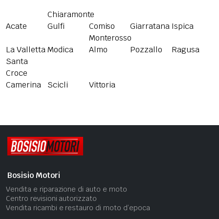
Chiaramonte
Acate
Gulfi
Comiso
Giarratana
Ispica
Monterosso
La Valletta
Modica
Almo
Pozzallo
Ragusa
Santa
Croce
Camerina
Scicli
Vittoria
Bosisio Motori
Vendita e riparazione di auto e moto
Centro revisioni autorizzato
Vendita ricambi e restauro di moto d’epoca