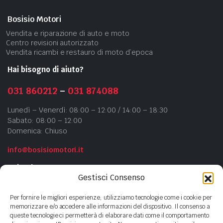
Bosisio Motori
Vendita e riparazione di auto e moto
Centro revisioni autorizzato
Vendita ricambi e restauro di moto d’epoca
Hai bisogno di aiuto?
031 860212
–
031 874088
Lunedì – Venerdì: 08:00 – 12:00 / 14:00 – 18:30
Sabato: 08:00 – 12:00
Domenica: Chiuso
info@bosisiomotori.it
Azienda
Gestisci Consenso
Chi siamo
Per fornire le migliori esperienze, utilizziamo tecnologie come i cookie per
Contatti
memorizzare e/o accedere alle informazioni del dispositivo. Il consenso a
queste tecnologie ci permetterà di elaborare dati come il comportamento
Privacy Policy