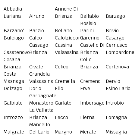
Abbadia
Annone Di
Lariana
Airuno
Brianza
Ballabio
Barzago
Bosisio
Barzano'
Barzio
Bellano
Parini
Brivio
Bulciago
Calco
Calolziocorte
Carenno
Casargo
Cassago
Cassina
Castello Di
Cernusco
Casatenovo
Brianza
Valsassina
Brianza
Lombardone
Cesana
Colle
Brianza
Civate
Colico
Brianza
Cortenova
Costa
Crandola
Masnaga
Valsassina
Cremella
Cremeno
Dervio
Dolzago
Dorio
Ello
Erve
Esino Lario
Garbagnate
Galbiate
Monastero
Garlate
Imbersago
Introbio
La Valletta
Introzzo
Brianza
Lecco
Lierna
Lomagna
Mandello
Malgrate
Del Lario
Margno
Merate
Missaglia