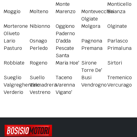
Monte
Monticello
Moggio
Molteno
Marenzo
Montevecchia
Brianza
Olgiate
Morterone
Nibionno
Oggiono
Molgora
Olginate
Oliveto
Paderno
Lario
Osnago
D'adda
Pagnona
Parlasco
Pasturo
Perledo
Pescate
Premana
Primaluna
Santa
Robbiate
Rogeno
Maria Hoe'
Sirone
Sirtori
Torre De'
Sueglio
Suello
Taceno
Busi
Tremenico
Valgreghentino
Valmadrera
Varenna
Vendrogno
Vercurago
Verderio
Vestreno
Vigano'