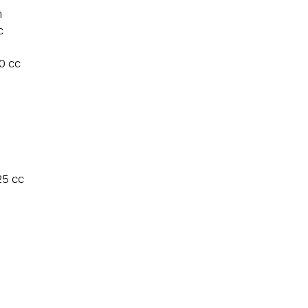
m
c
0 cc
25 cc