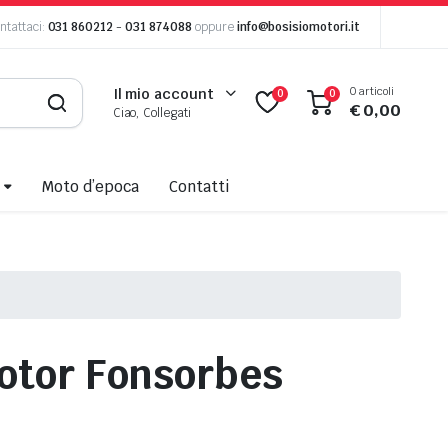
ntattaci:
031 860212
-
031 874088
oppure
info@bosisiomotori.it
0 articoli
Il mio account
0
0
€
0,00
Ciao, Collegati
Moto d’epoca
Contatti
Motor Fonsorbes