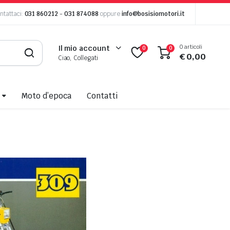
ntattaci:
031 860212
-
031 874088
oppure
info@bosisiomotori.it
0 articoli
Il mio account
0
0
€
0,00
Ciao, Collegati
Moto d’epoca
Contatti