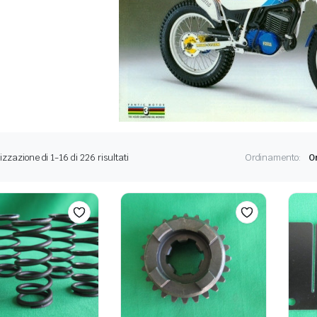
Ordina
izzazione di 1-16 di 226 risultati
Ordinamento:
in
base
al
più
recente