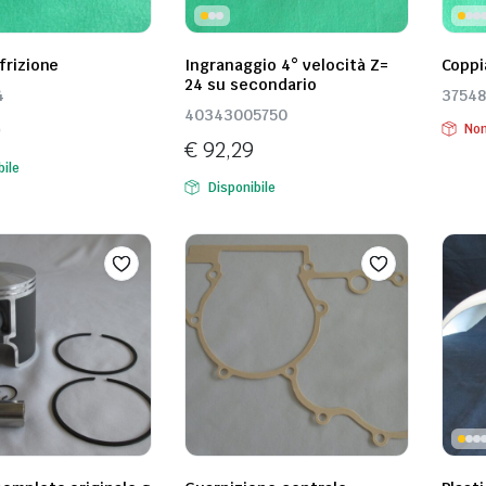
 frizione
Ingranaggio 4° velocità Z=
Coppi
24 su secondario
4
37548
40343005750
0
Non
€
92,29
bile
Disponibile