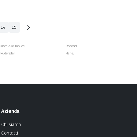
14
15
Moravske Toplice
Radenci
Rudersdal
Herlev
Azienda
Chi siamo
Contatti