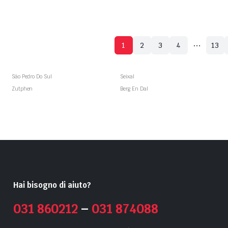
…
1
2
3
4
13
São Pedro Do Sul
Seixal
Zutphen
Berg En Dal
Hai bisogno di aiuto?
031 860212
–
031 874088