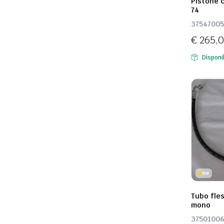
Pistone c
74
37547005
€
265,
Disponi
Tubo fles
mono
3750100