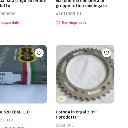
ica parafango anteriore
Mascherina completa di
dotto
gruppo ottico omologato
9000020
43011005101
 disponibile
Non disponibile
a 520 EBXL-110
Corona in ergal z 39 "
riprodotta "
XL-110
3552 39L