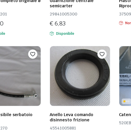
ompleto originale ø
Guarnizione centrale
Plast
semicarter
Ripro
201
29841005300
3750
00
€
6,83
Non
bile
Disponibile
sibile serbatoio
Anello Leva comando
Caten
disinnesto frizione
520EB
6270
45541005881