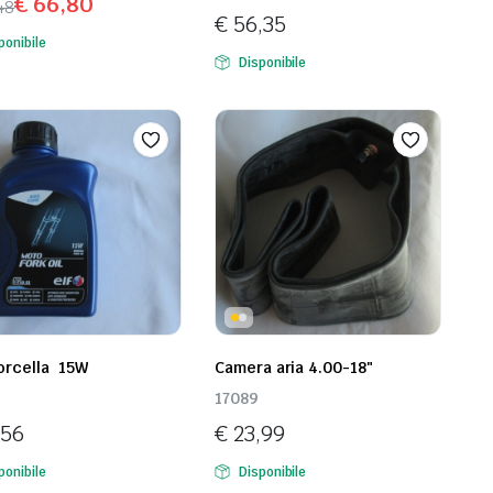
€
66,80
48
€
56,35
ponibile
zzo
zzo
Disponibile
inale
ale
,48.
,80.
forcella 15W
Camera aria 4.00-18"
17089
,56
€
23,99
ponibile
Disponibile