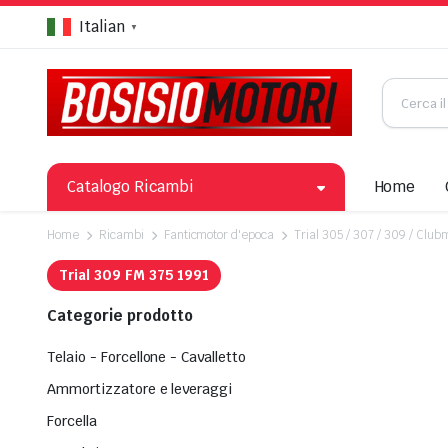
Italian
▼
Catalogo Ricambi
Home
Home
Ricambi
Fanticmotor d'epoca
Trial 305 / 307 / 309 / Clu
Trial 309 FM 375 1991
Categorie prodotto
Telaio - Forcellone - Cavalletto
Ammortizzatore e leveraggi
Forcella