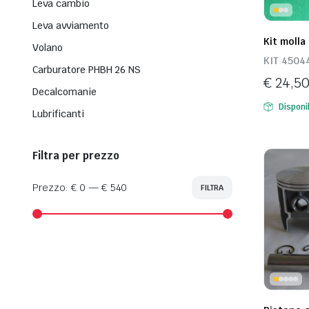
Leva cambio
Leva avviamento
Kit molla
Volano
KIT 4504
Carburatore PHBH 26 NS
€
24,5
Decalcomanie
Disponi
Lubrificanti
Filtra per prezzo
Prezzo:
€ 0
—
€ 540
FILTRA
Prezzo
Prezzo
Min
Max