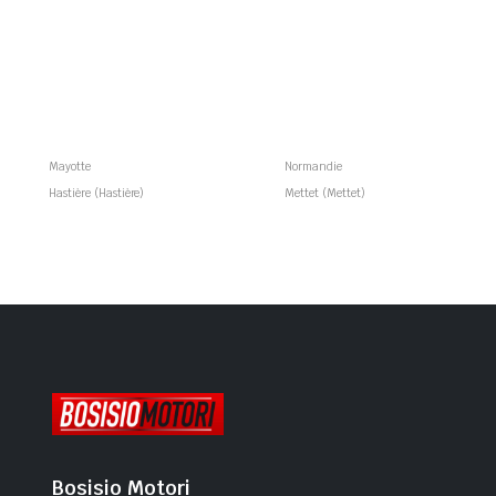
Mayotte
Normandie
Hastière (Hastière)
Mettet (Mettet)
Bosisio Motori