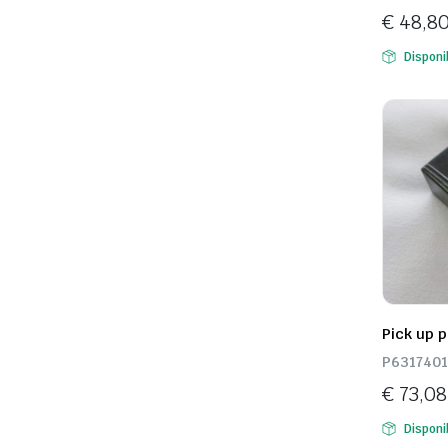
€
48,8
Disponi
Pick up 
P631740
€
73,08
Disponi