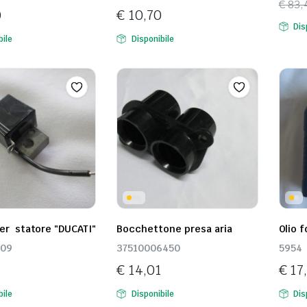
€
83,
0
€
10,70
Il
Il
Dis
pre
pre
bile
Disponibile
orig
attu
era:
è:
€ 83
€ 66
per statore "DUCATI"
Bocchettone presa aria
Olio 
109
37510006450
5954
€
14,01
€
17
bile
Disponibile
Dis