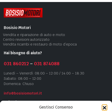
Bosisio Motori
Vendita e riparazione di auto e moto
Centro revisioni autorizzato
Vendita ricambi e restauro di moto d’epoca
Hai bisogno di aiuto?
031 860212
–
031 874088
Lunedì – Venerdì: 08:00 – 12:00 / 14:00 – 18:30
Sabato: 08:00 – 12:00
Domenica: Chiuso
info@bosisiomotori.it
Azienda
Gestisci Consenso