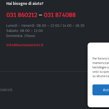
Hai bisogno di aiuto?
031 860212
–
031 874088
Lunedì – Venerdì: 08:00 – 12:00 / 14:00 – 18:30
Sabato: 08:00 – 12:00
Domenica: Chiuso
info@bosisiomotori.it
Per fornire 
memorizzare 
tecnologie c
unici su que
su alcune ca
Acc
440380135