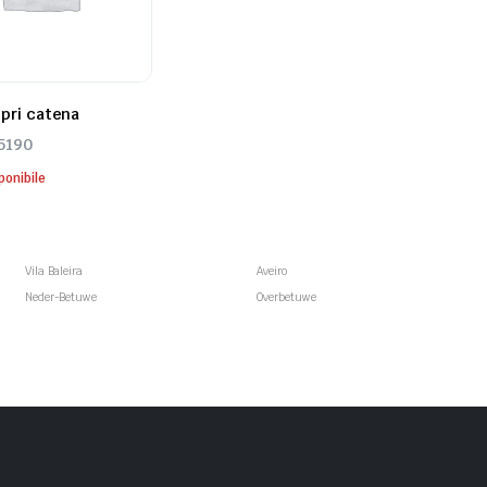
opri catena
5190
ponibile
Vila Baleira
Aveiro
Neder-Betuwe
Overbetuwe