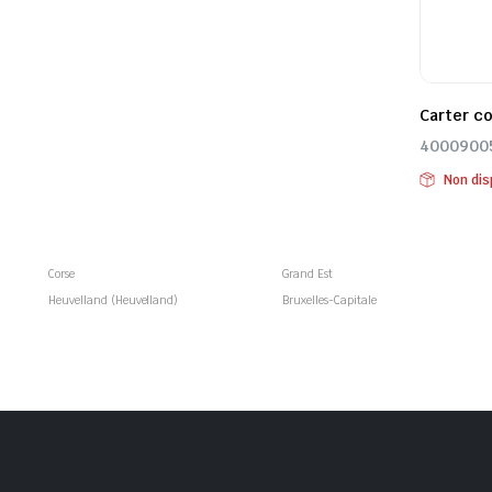
Carter c
4000900
Non dis
Corse
Grand Est
Heuvelland (Heuvelland)
Bruxelles-Capitale