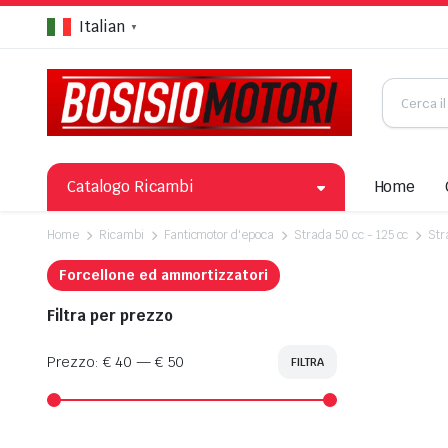
Italian
▼
Catalogo Ricambi
Home
Home
Ricambi
Fanticmotor d'epoca
Strada 50 cc - 125 cc
Str
Forcellone ed ammortizzatori
Filtra per prezzo
Prezzo:
€ 40
—
€ 50
FILTRA
Prezzo
Prezzo
Min
Max