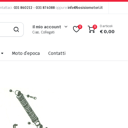
ntattaci:
031 860212
-
031 874088
oppure
info@bosisiomotori.it
0 articoli
Il mio account
0
0
€
0,00
Ciao, Collegati
Moto d’epoca
Contatti