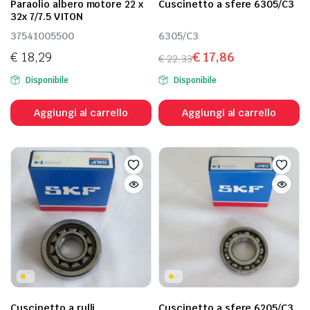
Paraolio albero motore 22 x
Cuscinetto a sfere 6305/C3
32x 7/7.5 VITON
37541005500
6305/C3
€
18,29
€
17,86
€
22,33
Il
Il
Disponibile
Disponibile
prezzo
prezzo
originale
attuale
Aggiungi al carrello
Aggiungi al carrello
era:
è:
€ 22,33.
€ 17,86.
Cuscinetto a rulli
Cuscinetto a sfere 6205/C3