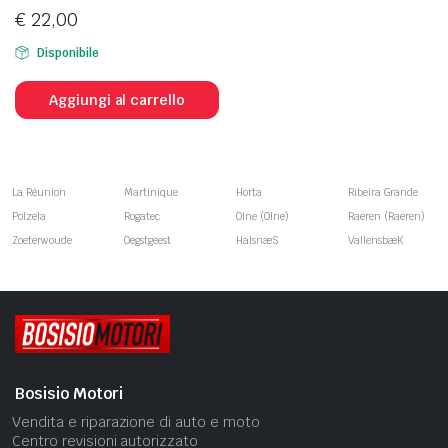
€
22,00
Disponibile
Aggiungi al carrello
La Réunion
Martinique
Horta
Ribeira Grande
Polzela
Rogatec
Olne (Olne)
Raeren (Raeren)
Zoeterwoude
Oegstgeest
HalsnæS
VallensbæK
Bosisio Motori
Vendita e riparazione di auto e moto
Centro revisioni autorizzato