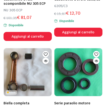
scomponibile NU 305 ECP
6205/C3
NU 305 ECP
€
12,70
€
15,87
€
81,07
Il
Il
€
101,35
Disponibile
Il
Il
prezzo
prezzo
Disponibile
prezzo
prezzo
originale
attuale
Aggiungi al carrello
originale
attuale
era:
è:
Aggiungi al carrello
era:
è:
€ 15,87.
€ 12,70.
€ 101,35.
€ 81,07.
Biella completa
Serie paraolio motore