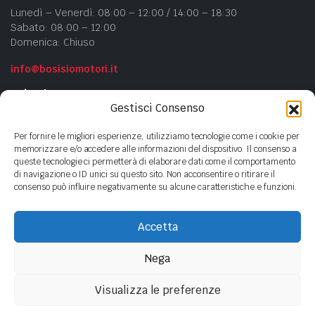
Lunedì – Venerdì: 08:00 – 12:00 / 14:00 – 18:30
Sabato: 08:00 – 12:00
Domenica: Chiuso
info@bosisiomotori.it
Azienda
Gestisci Consenso
Chi siamo
Per fornire le migliori esperienze, utilizziamo tecnologie come i cookie per
Contatti
memorizzare e/o accedere alle informazioni del dispositivo. Il consenso a
queste tecnologie ci permetterà di elaborare dati come il comportamento
Privacy Policy
di navigazione o ID unici su questo sito. Non acconsentire o ritirare il
Cookie Policy
consenso può influire negativamente su alcune caratteristiche e funzioni.
Accetta
Copyright ©
2023
- BOSISIO MOTORI s.n.c di Bosisio F.lli - P.Iva
01440380135
Nega
Visualizza le preferenze