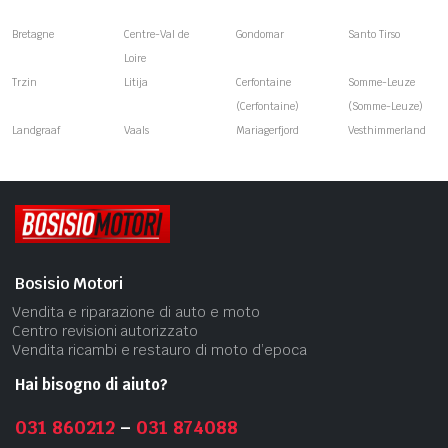
Bretagne
Centre-Val de
Gondomar
Santo Tirso
Loire
Trzin
Litija
Cerfontaine
Somme-Leuze
(Cerfontaine)
(Somme-Leuze)
Landgraaf
Vaals
Mariagerfjord
Vesthimmerland
Bosisio Motori
Vendita e riparazione di auto e moto
Centro revisioni autorizzato
Vendita ricambi e restauro di moto d’epoca
Hai bisogno di aiuto?
031 860212
–
031 874088