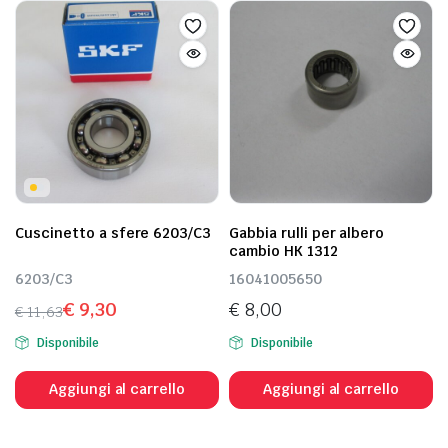
Cuscinetto a sfere 6203/C3
Gabbia rulli per albero
cambio HK 1312
6203/C3
16041005650
€
9,30
€
8,00
€
11,63
Il
Il
Disponibile
Disponibile
prezzo
prezzo
originale
attuale
Aggiungi al carrello
Aggiungi al carrello
era:
è:
€ 11,63.
€ 9,30.