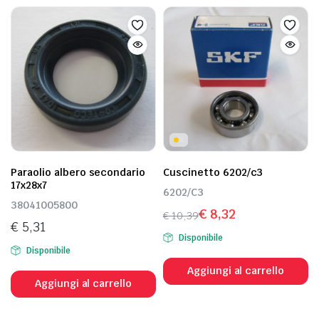
Paraolio albero secondario
Cuscinetto 6202/c3
17x28x7
6202/C3
38041005800
€
8,32
€
10,39
€
5,31
Il
Il
Disponibile
prezzo
prezzo
Disponibile
originale
attuale
Aggiungi al carrello
era:
è:
Aggiungi al carrello
€ 10,39.
€ 8,32.