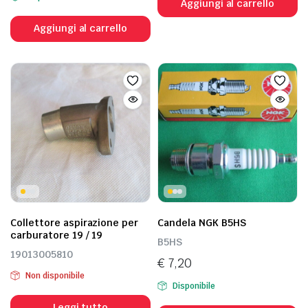
prezzo
prezzo
Aggiungi al carrello
originale
attuale
Aggiungi al carrello
era:
è:
€ 114,07.
€ 91,26.
Collettore aspirazione per
Candela NGK B5HS
carburatore 19 / 19
B5HS
19013005810
€
7,20
Non disponibile
Disponibile
Leggi tutto