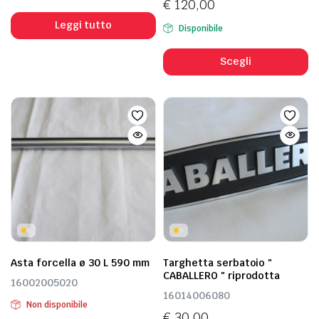
€
120,00
Leggi tutto
Disponibile
Scegli
Asta forcella ø 30 L 590 mm
Targhetta serbatoio "
CABALLERO " riprodotta
16002005020
16014006080
Non disponibile
€
30,00