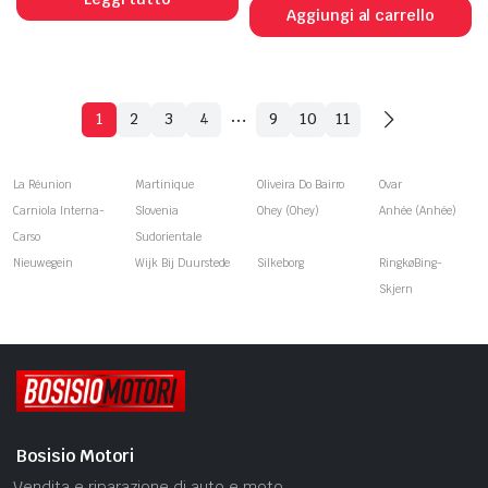
Aggiungi al carrello
…
1
2
3
4
9
10
11
La Réunion
Martinique
Oliveira Do Bairro
Ovar
Carniola Interna-
Slovenia
Ohey (Ohey)
Anhée (Anhée)
Carso
Sudorientale
Nieuwegein
Wijk Bij Duurstede
Silkeborg
RingkøBing-
Skjern
Bosisio Motori
Vendita e riparazione di auto e moto