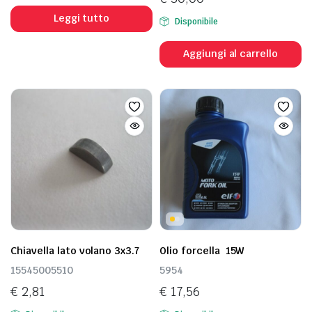
Leggi tutto
Disponibile
Aggiungi al carrello
Chiavella lato volano 3x3.7
Olio forcella 15W
15545005510
5954
€
2,81
€
17,56