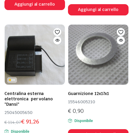
Aggiungi al carrello
Aggiungi al carrello
Centralina esterna
Guarnizione 12x17x1
elettronica per volano
15546005210
"Dansi"
€
0,90
25045005650
€
91,26
Disponibile
€
114,07
Il
Il
Disponibile