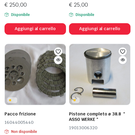
€
250,00
€
25,00
Disponibile
Disponibile
Aggiungi al carrello
Aggiungi al carrello
ezzo
ezzo
n
x
Pacco frizione
Pistone completo ø 38.8 "
ASSO WERKE "
16044005440
19013006320
Non disponibile