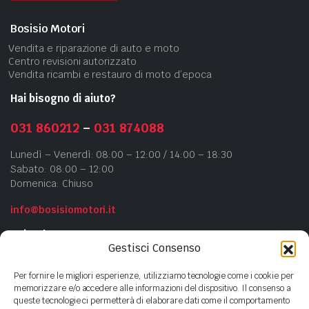
Bosisio Motori
Vendita e riparazione di auto e moto
Centro revisioni autorizzato
Vendita ricambi e restauro di moto d’epoca
Hai bisogno di aiuto?
031 860212
–
031 874088
Lunedì – Venerdì: 08:00 – 12:00 / 14:00 – 18:30
Sabato: 08:00 – 12:00
Domenica: Chiuso
info@bosisiomotori.it
Azienda
Gestisci Consenso
Chi siamo
Per fornire le migliori esperienze, utilizziamo tecnologie come i cookie per
Contatti
memorizzare e/o accedere alle informazioni del dispositivo. Il consenso a
queste tecnologie ci permetterà di elaborare dati come il comportamento
Privacy Policy