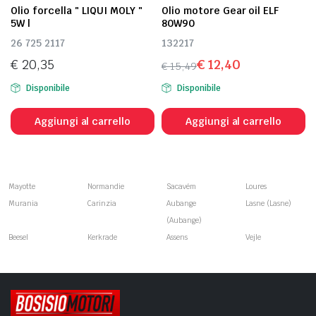
Olio forcella " LIQUI MOLY "
Olio motore Gear oil ELF
5W l
80W90
26 725 2117
132217
€
20,35
€
12,40
€
15,49
Il
Il
Disponibile
Disponibile
prezzo
prezzo
originale
attuale
Aggiungi al carrello
Aggiungi al carrello
era:
è:
€ 15,49.
€ 12,40.
Mayotte
Normandie
Sacavém
Loures
Murania
Carinzia
Aubange
Lasne (Lasne)
(Aubange)
Beesel
Kerkrade
Assens
Vejle